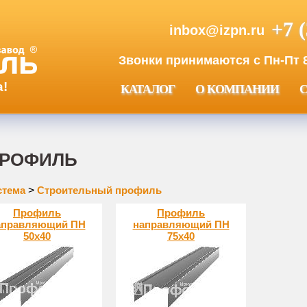
+7 
inbox@izpn.ru
Звонки принимаются с Пн-Пт 8:
а!
КАТАЛОГ
О КОМПАНИИ
ПРОФИЛЬ
стема
>
Строительный профиль
Профиль
Профиль
аправляющий ПН
направляющий ПН
50х40
75х40