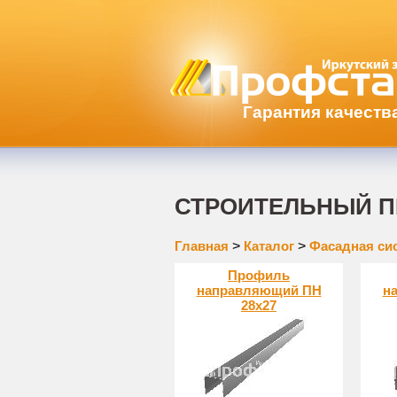
Гарантия качеств
СТРОИТЕЛЬНЫЙ 
Главная
>
Каталог
>
Фасадная си
Профиль
направляющий ПН
н
28х27