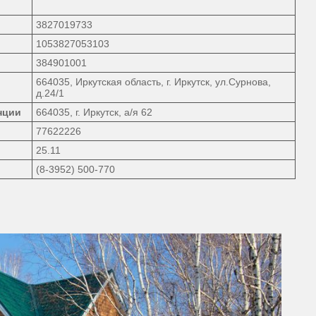
3827019733
1053827053103
384901001
664035, Иркутская область, г. Иркутск, ул.Сурнова,
д.24/1
нции
664035, г. Иркутск, а/я 62
77622226
25.11
(8-3952) 500-770