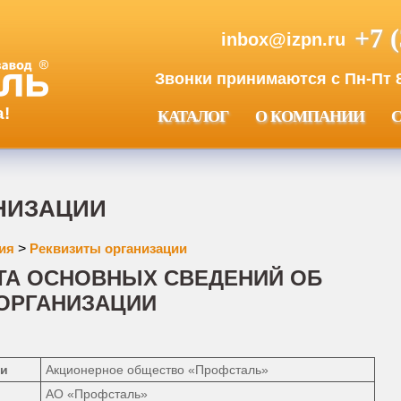
+7 
inbox@izpn.ru
Звонки принимаются с Пн-Пт 8:
а!
КАТАЛОГ
О КОМПАНИИ
НИЗАЦИИ
ия
>
Реквизиты организации
ТА ОСНОВНЫХ СВЕДЕНИЙ ОБ
ОРГАНИЗАЦИИ
ии
Акционерное общество «Профсталь»
АО «Профсталь»