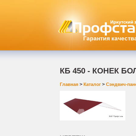
Гарантия качеств
КБ 450 - КОНЕК Б
Главная
>
Каталог
>
Сэндвич-пан