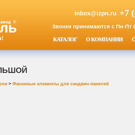
+7 
inbox@izpn.ru
Звонки принимаются с Пн-Пт 8:
а!
КАТАЛОГ
О КОМПАНИИ
ОЛЬШОЙ
ели
>
Фасонные элементы для сэндвич-панелей