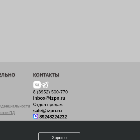
ЕЛЬНО
КОНТАКТЫ
8 (3952) 500-770
inbox@izpn.ru
Отдел продаж
иденциальности
sale@izpn.ru
ботки ПД
89248224232
Юридический адрес:
664035 Иркутская
область, г. Иркутск,
Хорошо