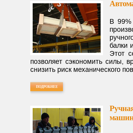
Автома
В 99% 
произ
ручно
балки 
Этот с
позволяет сэкономить силы, в
снизить риск механического по
ПОДРОБНЕЕ
Ручная
маши